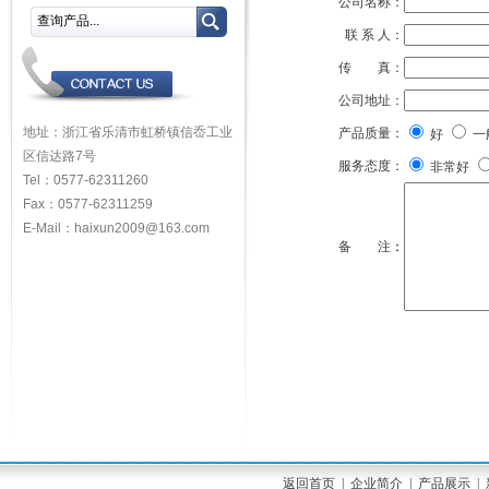
公司名称：
联 系 人：
传 真：
公司地址：
地址：浙江省乐清市虹桥镇信岙工业
产品质量：
好
一
区信达路7号
服务态度：
非常好
Tel：0577-62311260
Fax：0577-62311259
E-Mail：haixun2009@163.com
备 注
：
返回首页
|
企业简介
|
产品展示
|